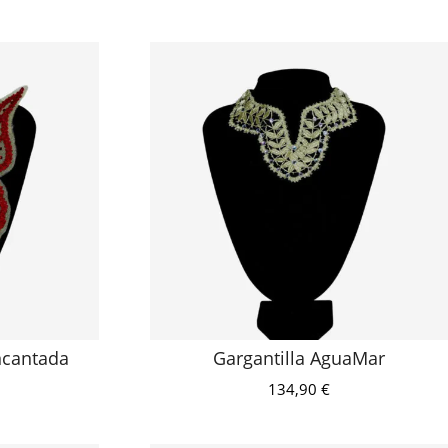
ncantada
Gargantilla AguaMar
134,90
€